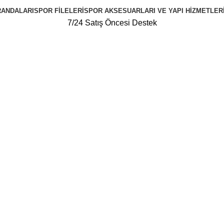
RANDALARI
SPOR FILELERI
SPOR AKSESUARLARI VE YAPI HIZMETLER
7/24 Satış Öncesi Destek