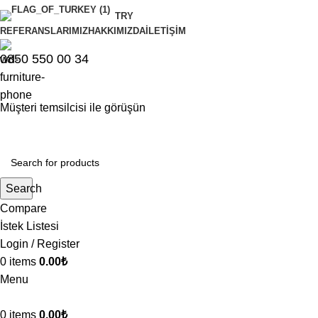
TRY
REFERANSLARIMIZ
HAKKIMIZDA
İLETIŞIM
0850 550 00 34
Müşteri temsilcisi ile görüşün
Search
Compare
İstek Listesi
Login / Register
0
items
0.00
₺
Menu
0
items
0.00
₺