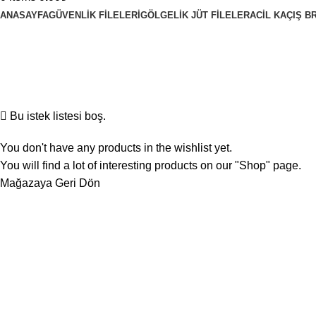
ANASAYFA
GÜVENLIK FILELERI
GÖLGELIK JÜT FILELER
ACIL KAÇIŞ B
Wishlist
Home
Wishlist
Bu istek listesi boş.
You don't have any products in the wishlist yet.
You will find a lot of interesting products on our "Shop" page.
Mağazaya Geri Dön