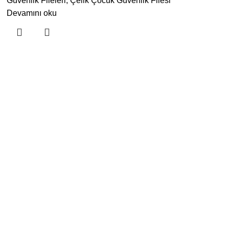
Güvenlik Fileleri
,
Çelik Çocuk Güvenlik Filesi
Devamını oku