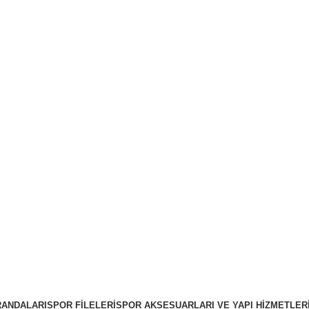
RANDALARI
SPOR FILELERI
SPOR AKSESUARLARI VE YAPI HIZMETLER