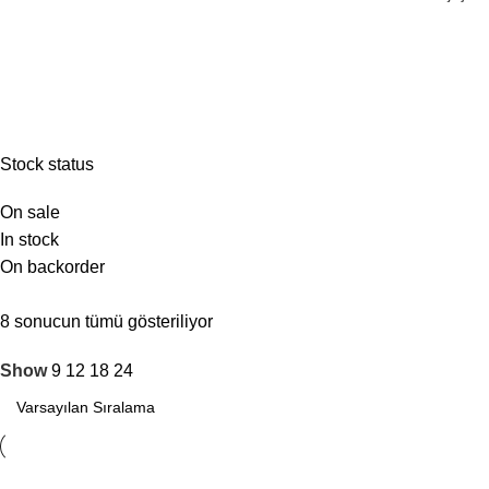
Çelik Çocuk Güvenlik Filesi
Stock status
On sale
In stock
On backorder
Güvenlik Filesi İndirimi
8 sonucun tümü gösteriliyor
Show
9
12
18
24
Açılışa özel tüm güvenlik filelerinde %15 indirim mevcut.
Şimdi İncele