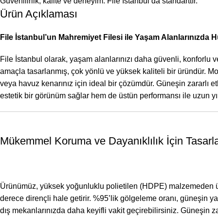
Güvenilirlik, kalite ve deneyim: File İstanbul’da standarttır.
Ürün Açıklaması
File İstanbul’un Mahremiyet Filesi ile Yaşam Alanlarınızda
File İstanbul olarak, yaşam alanlarınızı daha güvenli, konforlu 
amaçla tasarlanmış, çok yönlü ve yüksek kaliteli bir üründür. M
veya havuz kenarınız için ideal bir çözümdür. Güneşin zararlı e
estetik bir görünüm sağlar hem de üstün performansı ile uzun yıl
Mükemmel Koruma ve Dayanıklılık İçin Tasarl
Ürünümüz, yüksek yoğunluklu polietilen (HDPE) malzemeden üretil
derece dirençli hale getirir. %95’lik gölgeleme oranı, güneşin yak
dış mekanlarınızda daha keyifli vakit geçirebilirsiniz. Güneşin za