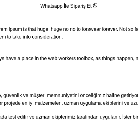
Whatsapp İle Sipariş Et
orem Ipsum is that huge, huge no no to forswear forever. Not so fa
em to take into consideration.
ays have a place in the web workers toolbox, as things happen, no
, güvenlik ve müşteri memnuniyetini önceliğimiz haline getiriyo
er projede en iyi malzemeleri, uzman uygulama ekiplerini ve uzu
da test edilir ve uzman ekiplerimiz tarafından uygulanır. İster bir