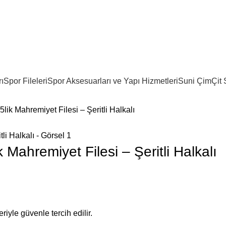
ı
Spor Fileleri
Spor Aksesuarları ve Yapı Hizmetleri
Suni Çim
Çit 
lik Mahremiyet Filesi – Şeritli Halkalı
 Mahremiyet Filesi – Şeritli Halkalı
riyle güvenle tercih edilir.