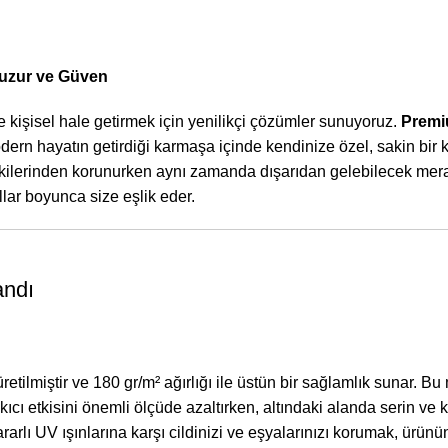
 Huzur ve Güven
ve kişisel hale getirmek için yenilikçi çözümler sunuyoruz.
Premiu
odern hayatın getirdiği karmaşa içinde kendinize özel, sakin bir
tkilerinden korunurken aynı zamanda dışarıdan gelebilecek merakl
lar boyunca size eşlik eder.
andı
miştir ve 180 gr/m² ağırlığı ile üstün bir sağlamlık sunar. Bu 
ıcı etkisini önemli ölçüde azaltırken, altındaki alanda serin ve k
rarlı UV ışınlarına karşı cildinizi ve eşyalarınızı korumak, ürünü