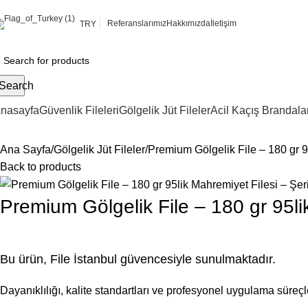
Referanslarımız
Hakkımızda
İletişim
TRY
Search
nasayfa
Güvenlik Fileleri
Gölgelik Jüt Fileler
Acil Kaçış Brandalar
Ana Sayfa
Gölgelik Jüt Fileler
Premium Gölgelik File – 180 gr 95
Back to products
Premium Gölgelik File – 180 gr 95lik
Bu ürün, File İstanbul güvencesiyle sunulmaktadır.
Dayanıklılığı, kalite standartları ve profesyonel uygulama süreçle