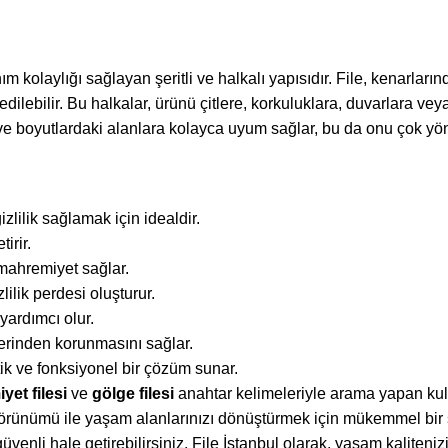
nım kolaylığı sağlayan şeritli ve halkalı yapısıdır. File, kenarla
bilir. Bu halkalar, ürünü çitlere, korkuluklara, duvarlara veya 
ve boyutlardaki alanlara kolayca uyum sağlar, bu da onu çok yönl
ilik sağlamak için idealdir.
irir.
mahremiyet sağlar.
ilik perdesi oluşturur.
yardımcı olur.
erinden korunmasını sağlar.
tik ve fonksiyonel bir çözüm sunar.
et filesi
ve
gölge filesi
anahtar kelimeleriyle arama yapan kulla
görünümü ile yaşam alanlarınızı dönüştürmek için mükemmel bir se
güvenli hale getirebilirsiniz. File İstanbul olarak, yaşam kaliteni