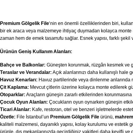
Premium Gölgelik File
‘nin en önemli özelliklerinden biri, kulla
bir ek araca veya malzemeye ihtiyaç duymadan kolayca monte edile
zaman hem de emek tasarrufu sağlar. Esnek yapısı, farklı şekil 
Ürünün Geniş Kullanım Alanları:
Bahçe ve Balkonlar:
Güneşten korunmak, rüzgârı kesmek ve gizl
Teraslar ve Verandalar:
Açık alanlarınızı daha kullanışlı hale get
Havuz Kenarları:
Havuz partilerinde veya dinlenme anlarında 
Çit Kaplama:
Mevcut çitlerin üzerine kolayca monte edilerek gizl
Otoparklar:
Araçların güneşin zararlı etkilerinden korunmasına 
Çocuk Oyun Alanları:
Çocukların oyun oynarken güneşin etkil
Ticari Alanlar:
Kafe, restoran, otel ve benzeri işletmelerde este
Özetle:
File İstanbul’un
Premium Gölgelik File
ürünü,
mahremiy
kaliteli malzemesi, dayanıklı yapısı, kolay kurulumu ve estetik 
ürünle, dış mekanlarınızda geçirdiğiniz vakitleri daha keyifli ve 