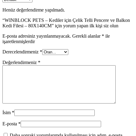
Henüz değerlendirme yapılmadı.
“WINBLOCK PETS – Kediler için Çelik Telli Pencere ve Balkon
Kedi Filesi – 80X140CM” için yorum yapan ilk kişi siz olun
E-posta adresiniz yayınlanmayacak.
Gerekli alanlar
*
ile
işaretlenmişlerdir
Derecelendirmeniz
*
Değerlendirmeniz
*
İsim
*
E-posta
*
Daha sonraki yorumlarımda kullanılması için adım, e-posta