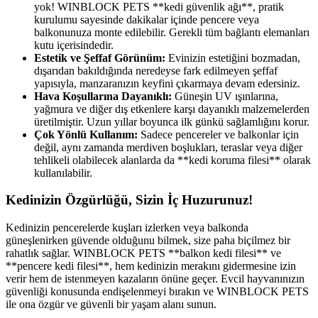
yok! WINBLOCK PETS **kedi güvenlik ağı**, pratik
kurulumu sayesinde dakikalar içinde pencere veya
balkonunuza monte edilebilir. Gerekli tüm bağlantı elemanları
kutu içerisindedir.
Estetik ve Şeffaf Görünüm:
Evinizin estetiğini bozmadan,
dışarıdan bakıldığında neredeyse fark edilmeyen şeffaf
yapısıyla, manzaranızın keyfini çıkarmaya devam edersiniz.
Hava Koşullarına Dayanıklı:
Güneşin UV ışınlarına,
yağmura ve diğer dış etkenlere karşı dayanıklı malzemelerden
üretilmiştir. Uzun yıllar boyunca ilk günkü sağlamlığını korur.
Çok Yönlü Kullanım:
Sadece pencereler ve balkonlar için
değil, aynı zamanda merdiven boşlukları, teraslar veya diğer
tehlikeli olabilecek alanlarda da **kedi koruma filesi** olarak
kullanılabilir.
Kedinizin Özgürlüğü, Sizin İç Huzurunuz!
Kedinizin pencerelerde kuşları izlerken veya balkonda
güneşlenirken güvende olduğunu bilmek, size paha biçilmez bir
rahatlık sağlar. WINBLOCK PETS **balkon kedi filesi** ve
**pencere kedi filesi**, hem kedinizin merakını gidermesine izin
verir hem de istenmeyen kazaların önüne geçer. Evcil hayvanınızın
güvenliği konusunda endişelenmeyi bırakın ve WINBLOCK PETS
ile ona özgür ve güvenli bir yaşam alanı sunun.