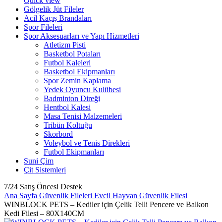
Quick view
Gölgelik Jüt Fileler
Acil Kaçış Brandaları
Spor Fileleri
Spor Aksesuarları ve Yapı Hizmetleri
Atletizm Pisti
Basketbol Potaları
Futbol Kaleleri
Basketbol Ekipmanları
Spor Zemin Kaplama
Yedek Oyuncu Kulübesi
Badminton Direği
Hentbol Kalesi
Masa Tenisi Malzemeleri
Tribün Koltuğu
Skorbord
Voleybol ve Tenis Direkleri
Futbol Ekipmanları
Suni Çim
Çit Sistemleri
7/24 Satış Öncesi Destek
Ana Sayfa
Güvenlik Fileleri
Evcil Hayvan Güvenlik Filesi
WINBLOCK PETS – Kediler için Çelik Telli Pencere ve Balkon
Kedi Filesi – 80X140CM