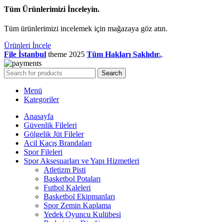
Tüm Ürünlerimizi İnceleyin.
Tüm ürünlerimizi incelemek için mağazaya göz atın.
Ürünleri İncele
File İstanbul
theme
2025
Tüm Hakları Saklıdır.
.
Search
Menü
Kategoriler
Anasayfa
Güvenlik Fileleri
Gölgelik Jüt Fileler
Acil Kaçış Brandaları
Spor Fileleri
Spor Aksesuarları ve Yapı Hizmetleri
Atletizm Pisti
Basketbol Potaları
Futbol Kaleleri
Basketbol Ekipmanları
Spor Zemin Kaplama
Yedek Oyuncu Kulübesi