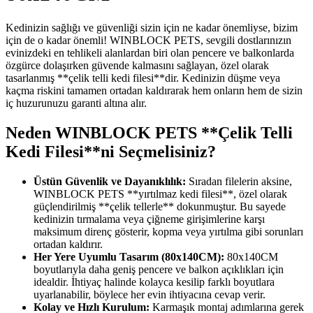
Kedinizin sağlığı ve güvenliği sizin için ne kadar önemliyse, bizim
için de o kadar önemli! WINBLOCK PETS, sevgili dostlarınızın
evinizdeki en tehlikeli alanlardan biri olan pencere ve balkonlarda
özgürce dolaşırken güvende kalmasını sağlayan, özel olarak
tasarlanmış **çelik telli kedi filesi**dir. Kedinizin düşme veya
kaçma riskini tamamen ortadan kaldırarak hem onların hem de sizin
iç huzurunuzu garanti altına alır.
Neden WINBLOCK PETS **Çelik Telli
Kedi Filesi**ni Seçmelisiniz?
Üstün Güvenlik ve Dayanıklılık:
Sıradan filelerin aksine,
WINBLOCK PETS **yırtılmaz kedi filesi**, özel olarak
güçlendirilmiş **çelik tellerle** dokunmuştur. Bu sayede
kedinizin tırmalama veya çiğneme girişimlerine karşı
maksimum direnç gösterir, kopma veya yırtılma gibi sorunları
ortadan kaldırır.
Her Yere Uyumlu Tasarım (80x140CM):
80x140CM
boyutlarıyla daha geniş pencere ve balkon açıklıkları için
idealdir. İhtiyaç halinde kolayca kesilip farklı boyutlara
uyarlanabilir, böylece her evin ihtiyacına cevap verir.
Kolay ve Hızlı Kurulum:
Karmaşık montaj adımlarına gerek