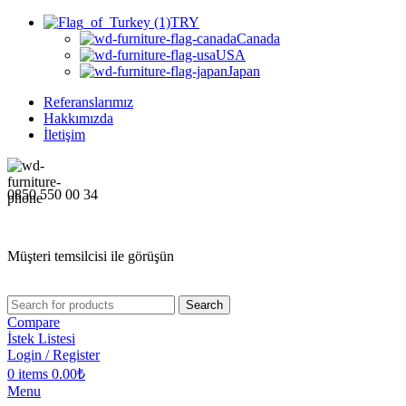
TRY
Canada
USA
Japan
Referanslarımız
Hakkımızda
İletişim
0850 550 00 34
Müşteri temsilcisi ile görüşün
Search
Compare
İstek Listesi
Login / Register
0
items
0.00
₺
Menu