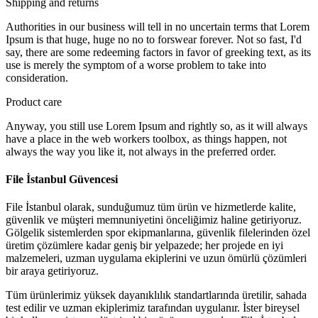
Shipping and returns
Authorities in our business will tell in no uncertain terms that Lorem
Ipsum is that huge, huge no no to forswear forever. Not so fast, I'd
say, there are some redeeming factors in favor of greeking text, as its
use is merely the symptom of a worse problem to take into
consideration.
Product care
Anyway, you still use Lorem Ipsum and rightly so, as it will always
have a place in the web workers toolbox, as things happen, not
always the way you like it, not always in the preferred order.
File İstanbul Güvencesi
File İstanbul olarak, sunduğumuz tüm ürün ve hizmetlerde kalite,
güvenlik ve müşteri memnuniyetini önceliğimiz haline getiriyoruz.
Gölgelik sistemlerden spor ekipmanlarına, güvenlik filelerinden özel
üretim çözümlere kadar geniş bir yelpazede; her projede en iyi
malzemeleri, uzman uygulama ekiplerini ve uzun ömürlü çözümleri
bir araya getiriyoruz.
Tüm ürünlerimiz yüksek dayanıklılık standartlarında üretilir, sahada
test edilir ve uzman ekiplerimiz tarafından uygulanır. İster bireysel