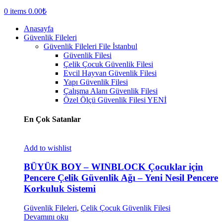
0
items
0.00
₺
Anasayfa
Güvenlik Fileleri
Güvenlik Fileleri
File İstanbul
Güvenlik Filesi
Çelik Çocuk Güvenlik Filesi
Evcil Hayvan Güvenlik Filesi
Yapı Güvenlik Filesi
Çalışma Alanı Güvenlik Filesi
Özel Ölçü Güvenlik Filesi
YENİ
En Çok Satanlar
Add to wishlist
BÜYÜK BOY – WINBLOCK Çocuklar için
Pencere Çelik Güvenlik Ağı – Yeni Nesil Pencere
Korkuluk Sistemi
Güvenlik Fileleri
,
Çelik Çocuk Güvenlik Filesi
Devamını oku