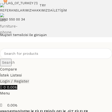
0
TRY
REFERANSLARIMIZ
HAKKIMIZDA
İLETIŞIM
0850 550 00 34
Müşteri temsilcisi ile görüşün
Search
Compare
İstek Listesi
Login / Register
0
0.00
₺
Menu
0.00
₺
ANASAYFA
GÜVENLIK FILELERI
GÖLGELIK JÜT FILELER