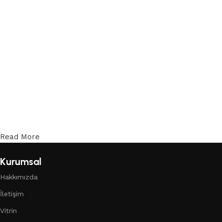
Devamını oku
Devamını oku
Read More
Kurumsal
Hakkımızda
İletişim
Vitrin