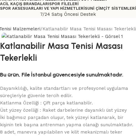
ACIL KAÇIŞ BRANDALARI
SPOR FILELERI
SPOR AKSESUARLARI VE YAPI HIZMETLERI
SUNI ÇIM
ÇIT SISTEMLERI
7/24 Satış Öncesi Destek
enisi Malzemeleri
Katlanabilir Masa Tenisi Masası Tekerlekli
Katlanabilir Masa Tenisi Masası
Tekerlekli
Bu ürün, File İstanbul güvencesiyle sunulmaktadır.
Dayanıklılığı, kalite standartları ve profesyonel uygulama
süreçleriyle güvenle tercih edilir.
Katlanma Özelliği : Çift parça katlanabilir.
Üst yüzey özelliği : Raket darbelerine dayanıklı üst yüzey
İki bağımsız parçadan oluşur, tek yüzeyi katlanarak, bir
kişinin tek başına antrenman yapma olanağı sunulmaktadır.
8 adet, manevra yapılabilen ve kilit mekanizmalı teker