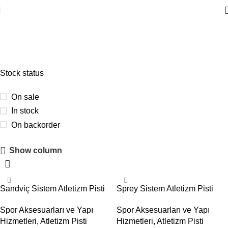
Atletizm Pisti
Stock status
On sale
In stock
On backorder
Show column
Güvenlik Filesi İndirimi
Açılışa özel tüm güvenlik filelerinde %15 indirim mevcut.
Sandviç Sistem Atletizm Pisti
Sprey Sistem Atletizm Pisti
Şimdi İncele
Spor Aksesuarları ve Yapı
Spor Aksesuarları ve Yapı
Hizmetleri
,
Atletizm Pisti
Hizmetleri
,
Atletizm Pisti