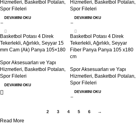
Hizmetleri
,
Basketbol Potaları
,
Hizmetleri
,
Basketbol Potaları
,
Spor Fileleri
Spor Fileleri
DEVAMINI OKU
DEVAMINI OKU
Basketbol Potası 4 Direk
Basketbol Potası 4 Direk
Tekerlekli, Ağırlıklı, Seyyar 15
Tekerlekli, Ağırlıklı, Seyyar
mm Cam (Ak) Panya 105×180
Fiber Panya Panya 105 x180
cm
Spor Aksesuarları ve Yapı
Hizmetleri
,
Basketbol Potaları
,
Spor Aksesuarları ve Yapı
Spor Fileleri
Hizmetleri
,
Basketbol Potaları
,
Spor Fileleri
DEVAMINI OKU
DEVAMINI OKU
1
2
3
4
5
6
→
Read More
Kurumsal