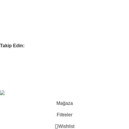
Çelik Çocuk Güvenlik Filesi
Evcil Hayvan Güvenlik Filesi
Yapı Güvenlik Filesi
Çalışma Alanı Güvenlik Filesi
Takip Edin:
Tüm Ürünlerimizi İnceleyin.
Tüm ürünlerimizi incelemek için mağazaya göz atın.
Ürünleri İncele
File İstanbul
theme
2025
Tüm Hakları Saklıdır.
.
Mağaza
Filtreler
Wishlist