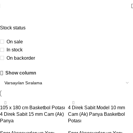
Basketbol Potaları
Stock status
On sale
In stock
On backorder
Show column
Güvenlik Filesi İndirimi
Açılışa özel tüm güvenlik filelerinde %15 indirim mevcut.
Şimdi İncele
105 x 180 cm Basketbol Potası
4 Direk Sabit Model 10 mm
4 Direk Sabit 15 mm Cam (Ak)
Cam (Ak) Panya Basketbol
Panya
Potası