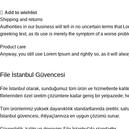
Add to wishlist
Shipping and returns
Authorities in our business will tell in no uncertain terms that L
greeking text, as its use is merely the symptom of a worse probl
Product care
Anyway, you still use Lorem Ipsum and rightly so, as it will alw
File İstanbul Güvencesi
File İstanbul olarak, sunduğumuz tüm ürün ve hizmetlerde kalite
filelerinden özel üretim çözümlere kadar geniş bir yelpazede; h
Tüm ürünlerimiz yüksek dayanıklılık standartlarında üretilir, saha
İstanbul güvencesi, ihtiyaçlarınıza en uygun çözümü sunar.
Güvenilirlik, kalite ve deneyim: File İstanbul’da standarttır.