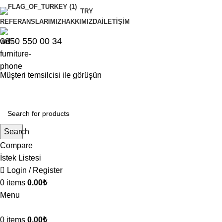
TRY
REFERANSLARIMIZ
HAKKIMIZDA
İLETIŞIM
0850 550 00 34
Müşteri temsilcisi ile görüşün
Search
Compare
İstek Listesi
Login / Register
0
items
0.00
₺
Menu
0
items
0.00
₺