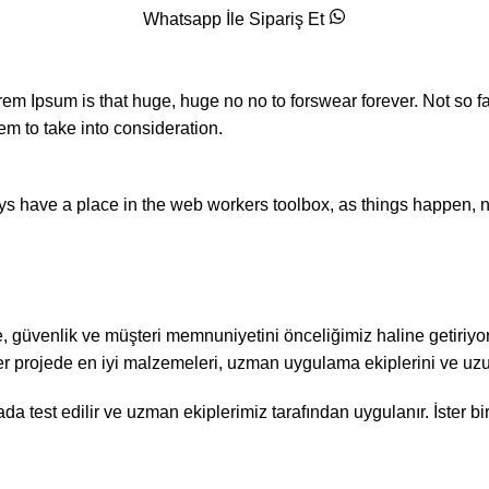
Whatsapp İle Sipariş Et
orem Ipsum is that huge, huge no no to forswear forever. Not so fa
em to take into consideration.
ays have a place in the web workers toolbox, as things happen, no
, güvenlik ve müşteri memnuniyetini önceliğimiz haline getiriyo
er projede en iyi malzemeleri, uzman uygulama ekiplerini ve uzu
da test edilir ve uzman ekiplerimiz tarafından uygulanır. İster bir