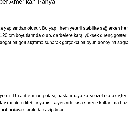
iber Amerikan Panya
ta
yapısından oluşur. Bu yapı, hem yeterli stabilite sağlarken hem
120 cm boyutlarında olup, darbelere karşı yüksek direnç göster
doğal bir geri sıçrama sunarak gerçekçi bir oyun deneyimi sağla
iyoruz. Bu antrenman potası, paslanmaya karşı özel olarak işle
 monte edilebilir yapısı sayesinde kısa sürede kullanıma hazır h
tbol potası
olarak da cazip kılar.