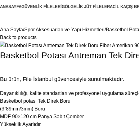
ANASAYFA
GÜVENLIK FILELERI
GÖLGELIK JÜT FILELER
ACIL KAÇIŞ B
Ana Sayfa
Spor Aksesuarları ve Yapı Hizmetleri
Basketbol Pota
Back to products
Basketbol Potası Antreman Tek Dir
Bu ürün, File İstanbul güvencesiyle sunulmaktadır.
Dayanıklılığı, kalite standartları ve profesyonel uygulama süreçle
Basketbol potası Tek Direk Boru
(3”89mm/3mm) Boru
MDF 90×120 cm Panya Sabit Çember
Yükseklik Ayarlıdır.