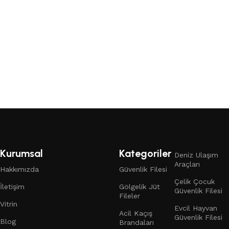
Read More
Kurumsal
Kategoriler
Deniz Ulaşım
Araçları
Hakkımızda
Güvenlik Filesi
Çelik Çocuk
İletişim
Gölgelik Jüt
Güvenlik Filesi
Fileler
Vitrin
Evcil Hayvan
Acil Kaçış
Güvenlik Filesi
Blog
Brandaları