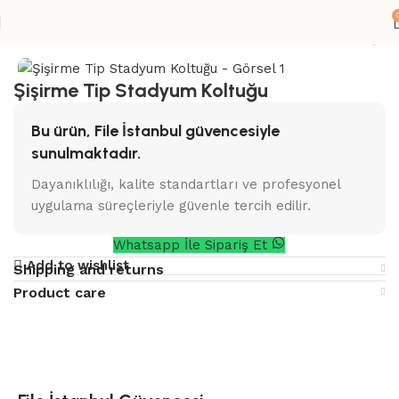
Sayfa
Spor Aksesuarları ve Yapı Hizmetleri
Tribün Koltuğu
Şişirme Tip Stadyum Koltuğu
Bu ürün, File İstanbul güvencesiyle
sunulmaktadır.
Dayanıklılığı, kalite standartları ve profesyonel
uygulama süreçleriyle güvenle tercih edilir.
Whatsapp İle Sipariş Et
Add to wishlist
Shipping and returns
Product care