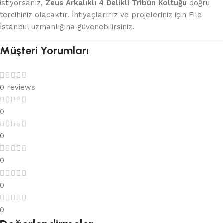
istiyorsanız,
Zeus Arkalıklı 4 Delikli Tribün Koltuğu
doğru
tercihiniz olacaktır. İhtiyaçlarınız ve projeleriniz için File
İstanbul uzmanlığına güvenebilirsiniz.
Müşteri Yorumları
0 reviews
0
0
0
0
0