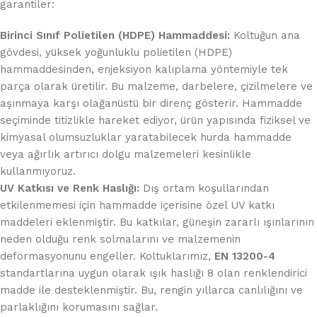
garantiler:
Birinci Sınıf Polietilen (HDPE) Hammaddesi:
Koltuğun ana
gövdesi, yüksek yoğunluklu polietilen (HDPE)
hammaddesinden, enjeksiyon kalıplama yöntemiyle tek
parça olarak üretilir. Bu malzeme, darbelere, çizilmelere ve
aşınmaya karşı olağanüstü bir direnç gösterir. Hammadde
seçiminde titizlikle hareket ediyor, ürün yapısında fiziksel ve
kimyasal olumsuzluklar yaratabilecek hurda hammadde
veya ağırlık artırıcı dolgu malzemeleri kesinlikle
kullanmıyoruz.
UV Katkısı ve Renk Haslığı:
Dış ortam koşullarından
etkilenmemesi için hammadde içerisine özel UV katkı
maddeleri eklenmiştir. Bu katkılar, güneşin zararlı ışınlarının
neden olduğu renk solmalarını ve malzemenin
deformasyonunu engeller. Koltuklarımız,
EN 13200-4
standartlarına uygun olarak ışık haslığı 8 olan renklendirici
madde ile desteklenmiştir. Bu, rengin yıllarca canlılığını ve
parlaklığını korumasını sağlar.