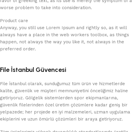
favor of greeking text, as its use is merely the symptom of a
worse problem to take into consideration.
Product care
Anyway, you still use Lorem Ipsum and rightly so, as it will
always have a place in the web workers toolbox, as things
happen, not always the way you like it, not always in the
preferred order.
File İstanbul Güvencesi
File İstanbul olarak, sunduğumuz tüm ürün ve hizmetlerde
kalite, güvenlik ve müşteri memnuniyetini önceliğimiz haline
getiriyoruz. Gölgelik sistemlerden spor ekipmanlarına,
güvenlik filelerinden özel üretim çözümlere kadar geniş bir
yelpazede; her projede en iyi malzemeleri, uzman uygulama
ekiplerini ve uzun ömürlü çözümleri bir araya getiriyoruz.