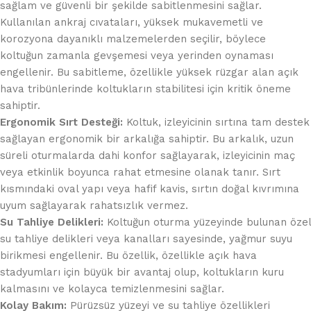
sağlam ve güvenli bir şekilde sabitlenmesini sağlar.
Kullanılan ankraj cıvataları, yüksek mukavemetli ve
korozyona dayanıklı malzemelerden seçilir, böylece
koltuğun zamanla gevşemesi veya yerinden oynaması
engellenir. Bu sabitleme, özellikle yüksek rüzgar alan açık
hava tribünlerinde koltukların stabilitesi için kritik öneme
sahiptir.
Ergonomik Sırt Desteği:
Koltuk, izleyicinin sırtına tam destek
sağlayan ergonomik bir arkalığa sahiptir. Bu arkalık, uzun
süreli oturmalarda dahi konfor sağlayarak, izleyicinin maç
veya etkinlik boyunca rahat etmesine olanak tanır. Sırt
kısmındaki oval yapı veya hafif kavis, sırtın doğal kıvrımına
uyum sağlayarak rahatsızlık vermez.
Su Tahliye Delikleri:
Koltuğun oturma yüzeyinde bulunan özel
su tahliye delikleri veya kanalları sayesinde, yağmur suyu
birikmesi engellenir. Bu özellik, özellikle açık hava
stadyumları için büyük bir avantaj olup, koltukların kuru
kalmasını ve kolayca temizlenmesini sağlar.
Kolay Bakım:
Pürüzsüz yüzeyi ve su tahliye özellikleri